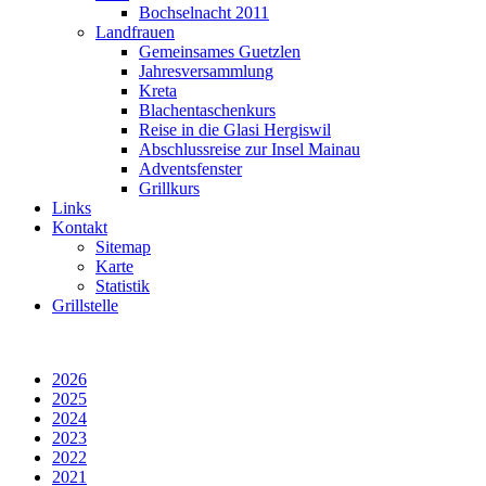
Bochselnacht 2011
Landfrauen
Gemeinsames Guetzlen
Jahresversammlung
Kreta
Blachentaschenkurs
Reise in die Glasi Hergiswil
Abschlussreise zur Insel Mainau
Adventsfenster
Grillkurs
Links
Kontakt
Sitemap
Karte
Statistik
Grillstelle
2026
2025
2024
2023
2022
2021