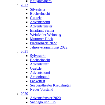
Neujahrsapéro
2022
Silvesterle
Bochselnacht
Guetzle
Adventsnomi
Adventsfenster
Empfang Sarina
Weinfelder Weinweg
Muurmer Höck
Platzkonzert 2022
Jahresversammlung 2022
2021
Sylvesterle
Bochselnacht
Adventstreff
Guetzle
Adventsnomi
Actionbound
Fackelfest
Seeburgtheater Kreuzlingen
Neuer Vorstand
2020
Adventsfenster 2020
Santiago und Lio