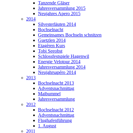
Tanzende Gläser
Jahresversammlung 2015
Neujahres Apero 2015
2014
Silvesterläuten 2014
Bochselnacht
Gemeinsames Bochseln schnitzen
Guetzlen 2014
Etagèren Kurs
Tobi Seeobst
Schlossfestspiele Hagenwil
Energie Velotour 2014
Jahresversammlung 2014
Neujahrsapéro 2014
2013
Bochselnacht 2013
Adventsnachmittag
Maibummel
Jahresversammlung
2012
Bochselnacht 2012
Adventsnachmittag
Flughafenführung
1. August
2011