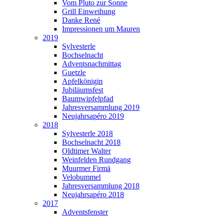
Vom Pluto zur Sonne
Grill Einweihung
Danke René
Impressionen um Mauren
2019
Sylvesterle
Bochselnacht
Adventsnachmittag
Guetzle
Apfelkönigin
Jubiläumsfest
Baumwipfelpfad
Jahresversammlung 2019
Neujahrsapéro 2019
2018
Sylvesterle 2018
Bochselnacht 2018
Oldtimer Walter
Weinfelden Rundgang
Muurmer Firmä
Velobummel
Jahresversammlung 2018
Neujahrsapéro 2018
2017
Adventsfenster