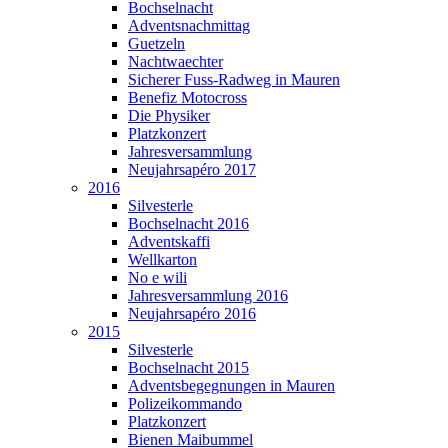
Bochselnacht
Adventsnachmittag
Guetzeln
Nachtwaechter
Sicherer Fuss-Radweg in Mauren
Benefiz Motocross
Die Physiker
Platzkonzert
Jahresversammlung
Neujahrsapéro 2017
2016
Silvesterle
Bochselnacht 2016
Adventskaffi
Wellkarton
No e wili
Jahresversammlung 2016
Neujahrsapéro 2016
2015
Silvesterle
Bochselnacht 2015
Adventsbegegnungen in Mauren
Polizeikommando
Platzkonzert
Bienen Maibummel