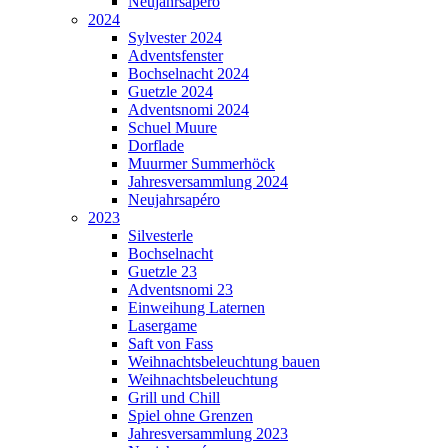
Neujahrsapéro
2024
Sylvester 2024
Adventsfenster
Bochselnacht 2024
Guetzle 2024
Adventsnomi 2024
Schuel Muure
Dorflade
Muurmer Summerhöck
Jahresversammlung 2024
Neujahrsapéro
2023
Silvesterle
Bochselnacht
Guetzle 23
Adventsnomi 23
Einweihung Laternen
Lasergame
Saft von Fass
Weihnachtsbeleuchtung bauen
Weihnachtsbeleuchtung
Grill und Chill
Spiel ohne Grenzen
Jahresversammlung 2023