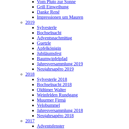
Vom Pluto zur Sonne
Grill Einweihung
Danke René
Impressionen um Mauren
2019
Sylvesterle
Bochselnacht
Adventsnachmittag
Guetzle
Apfelkönigin
Jubiläumsfest
Baumwipfelpfad
Jahresversammlung 2019
Neujahrsapéro 2019
2018
Sylvesterle 2018
Bochselnacht 2018
Oldtimer Walter
Weinfelden Rundgang
Muurmer Firmä
Velobummel
Jahresversammlung 2018
Neujahrsapéro 2018
2017
Adventsfenster