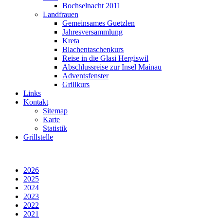
Bochselnacht 2011
Landfrauen
Gemeinsames Guetzlen
Jahresversammlung
Kreta
Blachentaschenkurs
Reise in die Glasi Hergiswil
Abschlussreise zur Insel Mainau
Adventsfenster
Grillkurs
Links
Kontakt
Sitemap
Karte
Statistik
Grillstelle
2026
2025
2024
2023
2022
2021