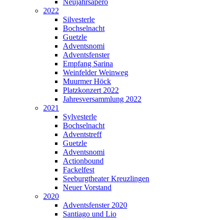
Neujahrsapéro
2022
Silvesterle
Bochselnacht
Guetzle
Adventsnomi
Adventsfenster
Empfang Sarina
Weinfelder Weinweg
Muurmer Höck
Platzkonzert 2022
Jahresversammlung 2022
2021
Sylvesterle
Bochselnacht
Adventstreff
Guetzle
Adventsnomi
Actionbound
Fackelfest
Seeburgtheater Kreuzlingen
Neuer Vorstand
2020
Adventsfenster 2020
Santiago und Lio