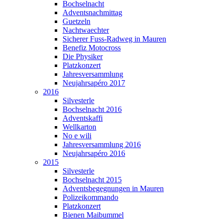
Bochselnacht
Adventsnachmittag
Guetzeln
Nachtwaechter
Sicherer Fuss-Radweg in Mauren
Benefiz Motocross
Die Physiker
Platzkonzert
Jahresversammlung
Neujahrsapéro 2017
2016
Silvesterle
Bochselnacht 2016
Adventskaffi
Wellkarton
No e wili
Jahresversammlung 2016
Neujahrsapéro 2016
2015
Silvesterle
Bochselnacht 2015
Adventsbegegnungen in Mauren
Polizeikommando
Platzkonzert
Bienen Maibummel