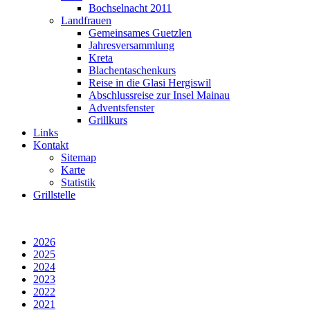
Bochselnacht 2011
Landfrauen
Gemeinsames Guetzlen
Jahresversammlung
Kreta
Blachentaschenkurs
Reise in die Glasi Hergiswil
Abschlussreise zur Insel Mainau
Adventsfenster
Grillkurs
Links
Kontakt
Sitemap
Karte
Statistik
Grillstelle
2026
2025
2024
2023
2022
2021