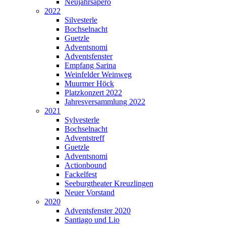
Neujahrsapéro
2022
Silvesterle
Bochselnacht
Guetzle
Adventsnomi
Adventsfenster
Empfang Sarina
Weinfelder Weinweg
Muurmer Höck
Platzkonzert 2022
Jahresversammlung 2022
2021
Sylvesterle
Bochselnacht
Adventstreff
Guetzle
Adventsnomi
Actionbound
Fackelfest
Seeburgtheater Kreuzlingen
Neuer Vorstand
2020
Adventsfenster 2020
Santiago und Lio