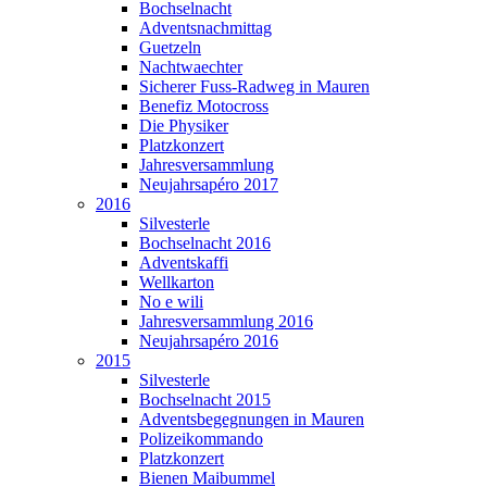
Bochselnacht
Adventsnachmittag
Guetzeln
Nachtwaechter
Sicherer Fuss-Radweg in Mauren
Benefiz Motocross
Die Physiker
Platzkonzert
Jahresversammlung
Neujahrsapéro 2017
2016
Silvesterle
Bochselnacht 2016
Adventskaffi
Wellkarton
No e wili
Jahresversammlung 2016
Neujahrsapéro 2016
2015
Silvesterle
Bochselnacht 2015
Adventsbegegnungen in Mauren
Polizeikommando
Platzkonzert
Bienen Maibummel