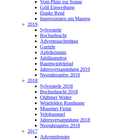
Vom Pluto zur Sonne
Grill Einweihung
Danke René
Impressionen um Mauren
2019
Sylvesterle
Bochselnacht
Adventsnachmittag
Guetzle
Apfelkönigin
Jubiläumsfest
Baumwipfelpfad
Jahresversammlung 2019
Neujahrsapéro 2019
2018
Sylvesterle 2018
Bochselnacht 2018
Oldtimer Walter
Weinfelden Rundgang
Muurmer Firmä
Velobummel
Jahresversammlung 2018
Neujahrsapéro 2018
2017
Adventsfenster