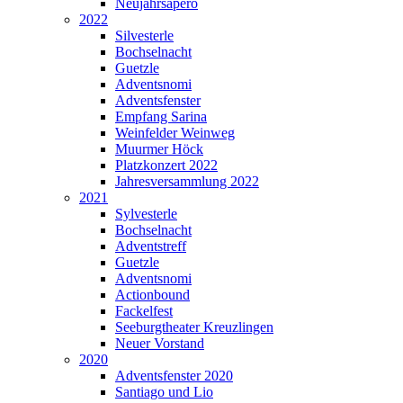
Neujahrsapéro
2022
Silvesterle
Bochselnacht
Guetzle
Adventsnomi
Adventsfenster
Empfang Sarina
Weinfelder Weinweg
Muurmer Höck
Platzkonzert 2022
Jahresversammlung 2022
2021
Sylvesterle
Bochselnacht
Adventstreff
Guetzle
Adventsnomi
Actionbound
Fackelfest
Seeburgtheater Kreuzlingen
Neuer Vorstand
2020
Adventsfenster 2020
Santiago und Lio