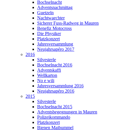
Bochselnacht
Adventsnachmittag
Guetzeln
Nachtwaechter
Sicherer Fuss-Radweg in Mauren
Benefiz Motocross
Die Physiker
Platzkonzert
Jahresversammlung
Neujahrsapéro 2017
2016
Silvesterle
Bochselnacht 2016
Adventskaffi
Wellkarton
No e wili
Jahresversammlung 2016
Neujahrsapéro 2016
2015
Silvesterle
Bochselnacht 2015
Adventsbegegnungen in Mauren
Polizeikommando
Platzkonzert
Bienen Maibummel