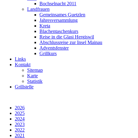
Bochselnacht 2011
Landfrauen
Gemeinsames Guetzlen
Jahresversammlung
Kreta
Blachentaschenkurs
Reise in die Glasi Hergiswil
Abschlussreise zur Insel Mainau
Adventsfenster
Grillkurs
Links
Kontakt
Sitemap
Karte
Statistik
Grillstelle
2026
2025
2024
2023
2022
2021