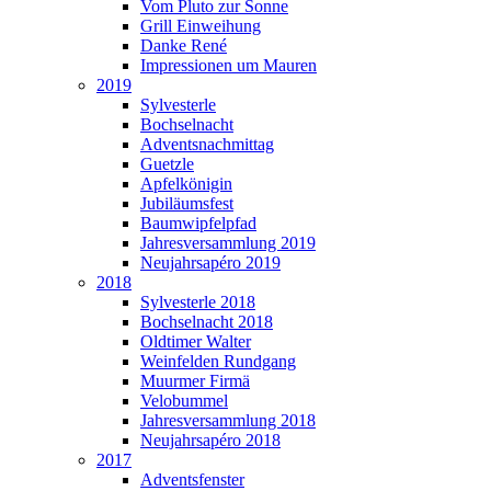
Vom Pluto zur Sonne
Grill Einweihung
Danke René
Impressionen um Mauren
2019
Sylvesterle
Bochselnacht
Adventsnachmittag
Guetzle
Apfelkönigin
Jubiläumsfest
Baumwipfelpfad
Jahresversammlung 2019
Neujahrsapéro 2019
2018
Sylvesterle 2018
Bochselnacht 2018
Oldtimer Walter
Weinfelden Rundgang
Muurmer Firmä
Velobummel
Jahresversammlung 2018
Neujahrsapéro 2018
2017
Adventsfenster