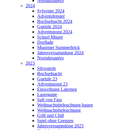
Neujahrsapéro
2024
Sylvester 2024
Adventsfenster
Bochselnacht 2024
Guetzle 2024
Adventsnomi 2024
Schuel Muure
Dorflade
Muurmer Summerhöck
Jahresversammlung 2024
Neujahrsapéro
2023
Silvesterle
Bochselnacht
Guetzle 23
Adventsnomi 23
Einweihung Laternen
Lasergame
Saft von Fass
Weihnachtsbeleuchtung bauen
Weihnachtsbeleuchtung
Grill und Chill
Spiel ohne Grenzen
Jahresversammlung 2023