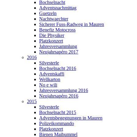
Bochselnacht
Adventsnachmittag
Guetzeln
Nachtwaechter
Sicherer Fuss-Radweg in Mauren
Benefiz Motocross
Die Physiker
Platzkonzert
Jahresversammlung
Neujahrsapéro 2017
2016
Silvesterle
Bochselnacht 2016
Adventskaffi
Wellkarton
No e wili
Jahresversammlung 2016
Neujahrsapéro 2016
2015
Silvesterle
Bochselnacht 2015
Adventsbegegnungen in Mauren
Polizeikommando
Platzkonzert
Bienen Maibummel