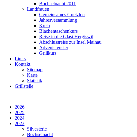
Bochselnacht 2011
Landfrauen
Gemeinsames Guetzlen
Jahresversammlung
Kreta
Blachentaschenkurs
Reise in die Glasi Hergiswil
Abschlussreise zur Insel Mainau
Adventsfenster
Grillkurs
Links
Kontakt
Sitemap
Karte
Statistik
Grillstelle
2026
2025
2024
2023
Silvesterle
Bochselnacht