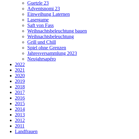
Guetzle 23
Adventsnomi 23
Einweihung Laternen
Lasergame
Saft von Fass
Weihnachtsbeleuchtung bauen
Weihnachtsbeleuchtung
Grill und Chill
Spiel ohne Grenzen
Jahresversammlung 2023
Neujahrsapéro
2022
2021
2020
2019
2018
2017
2016
2015
2014
2013
2012
2011
Landfrauen