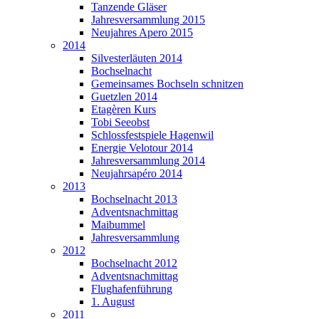
Tanzende Gläser
Jahresversammlung 2015
Neujahres Apero 2015
2014
Silvesterläuten 2014
Bochselnacht
Gemeinsames Bochseln schnitzen
Guetzlen 2014
Etagèren Kurs
Tobi Seeobst
Schlossfestspiele Hagenwil
Energie Velotour 2014
Jahresversammlung 2014
Neujahrsapéro 2014
2013
Bochselnacht 2013
Adventsnachmittag
Maibummel
Jahresversammlung
2012
Bochselnacht 2012
Adventsnachmittag
Flughafenführung
1. August
2011