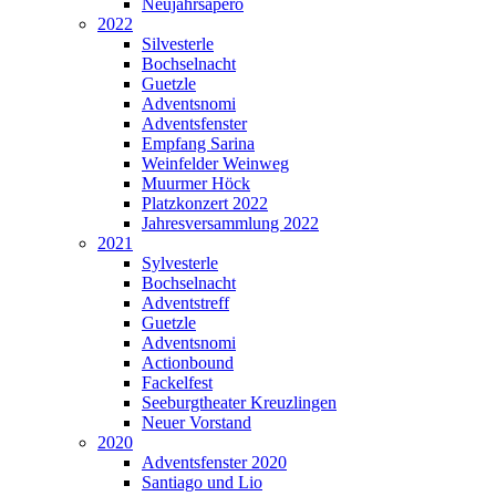
Neujahrsapéro
2022
Silvesterle
Bochselnacht
Guetzle
Adventsnomi
Adventsfenster
Empfang Sarina
Weinfelder Weinweg
Muurmer Höck
Platzkonzert 2022
Jahresversammlung 2022
2021
Sylvesterle
Bochselnacht
Adventstreff
Guetzle
Adventsnomi
Actionbound
Fackelfest
Seeburgtheater Kreuzlingen
Neuer Vorstand
2020
Adventsfenster 2020
Santiago und Lio