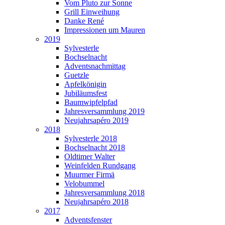
Vom Pluto zur Sonne
Grill Einweihung
Danke René
Impressionen um Mauren
2019
Sylvesterle
Bochselnacht
Adventsnachmittag
Guetzle
Apfelkönigin
Jubiläumsfest
Baumwipfelpfad
Jahresversammlung 2019
Neujahrsapéro 2019
2018
Sylvesterle 2018
Bochselnacht 2018
Oldtimer Walter
Weinfelden Rundgang
Muurmer Firmä
Velobummel
Jahresversammlung 2018
Neujahrsapéro 2018
2017
Adventsfenster