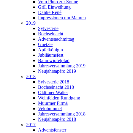
Vom Pluto zur Sonne
Grill Einweihung
Danke René
Impressionen um Mauren
2019
Sylvesterle
Bochselnacht
Adventsnachmittag
Guetzle
Apfelkönigin
Jubiläumsfest
Baumwipfelpfad
Jahresversammlung 2019
Neujahrsapéro 2019
2018
Sylvesterle 2018
Bochselnacht 2018
Oldtimer Walter
Weinfelden Rundgang
Muurmer Firmä
Velobummel
Jahresversammlung 2018
Neujahrsapéro 2018
2017
Adventsfenster