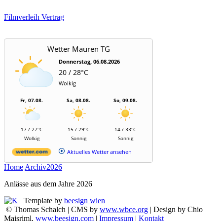
Filmverleih Vertrag
Wetter Mauren TG
Donnerstag, 06.08.2026
20 / 28°C
Wolkig
Fr, 07.08.
Sa, 08.08.
So, 09.08.
17 / 27°C
15 / 29°C
14 / 33°C
Wolkig
Sonnig
Sonnig
Aktuelles Wetter ansehen
Home
Archiv
2026
Anlässe aus dem Jahre 2026
Template by
beesign wien
© Thomas Schalch | CMS by
www.wbce.org
| Design by Chio
Maisriml,
www.beesign.com
|
Impressum
|
Kontakt