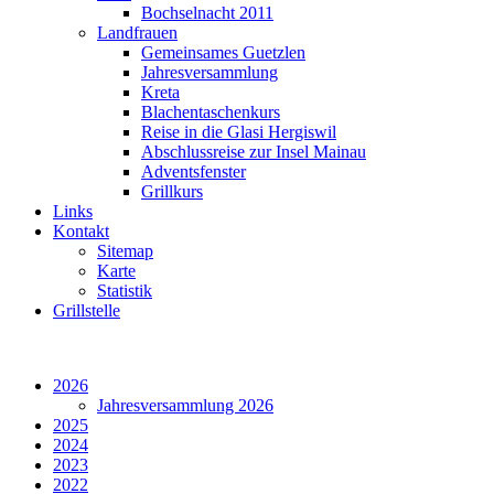
Bochselnacht 2011
Landfrauen
Gemeinsames Guetzlen
Jahresversammlung
Kreta
Blachentaschenkurs
Reise in die Glasi Hergiswil
Abschlussreise zur Insel Mainau
Adventsfenster
Grillkurs
Links
Kontakt
Sitemap
Karte
Statistik
Grillstelle
2026
Jahresversammlung 2026
2025
2024
2023
2022