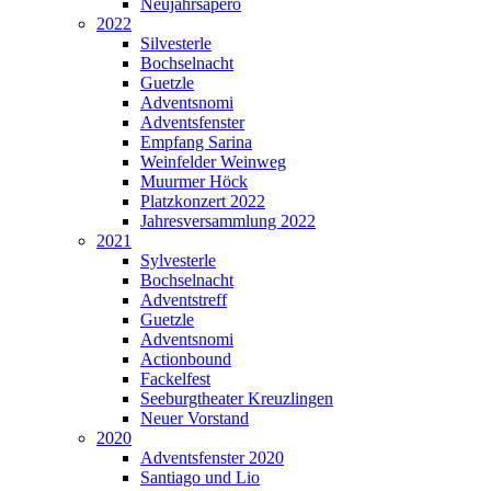
Neujahrsapéro
2022
Silvesterle
Bochselnacht
Guetzle
Adventsnomi
Adventsfenster
Empfang Sarina
Weinfelder Weinweg
Muurmer Höck
Platzkonzert 2022
Jahresversammlung 2022
2021
Sylvesterle
Bochselnacht
Adventstreff
Guetzle
Adventsnomi
Actionbound
Fackelfest
Seeburgtheater Kreuzlingen
Neuer Vorstand
2020
Adventsfenster 2020
Santiago und Lio