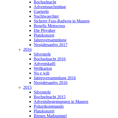
Bochselnacht
Adventsnachmittag
Guetzeln
Nachtwaechter
Sicherer Fuss-Radweg in Mauren
Benefiz Motocross
Die Physiker
Platzkonzert
Jahresversammlung
Neujahrsapéro 2017
2016
Silvesterle
Bochselnacht 2016
Adventskaffi
Wellkarton
No e wili
Jahresversammlung 2016
Neujahrsapéro 2016
2015
Silvesterle
Bochselnacht 2015
Adventsbegegnungen in Mauren
Polizeikommando
Platzkonzert
Bienen Maibummel