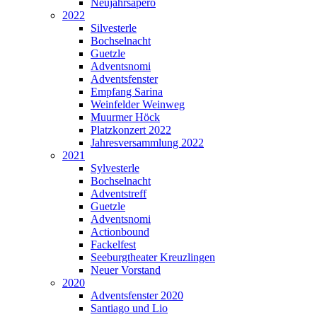
Neujahrsapéro
2022
Silvesterle
Bochselnacht
Guetzle
Adventsnomi
Adventsfenster
Empfang Sarina
Weinfelder Weinweg
Muurmer Höck
Platzkonzert 2022
Jahresversammlung 2022
2021
Sylvesterle
Bochselnacht
Adventstreff
Guetzle
Adventsnomi
Actionbound
Fackelfest
Seeburgtheater Kreuzlingen
Neuer Vorstand
2020
Adventsfenster 2020
Santiago und Lio