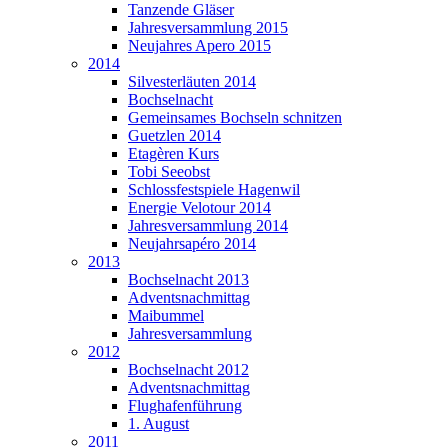
Tanzende Gläser
Jahresversammlung 2015
Neujahres Apero 2015
2014
Silvesterläuten 2014
Bochselnacht
Gemeinsames Bochseln schnitzen
Guetzlen 2014
Etagèren Kurs
Tobi Seeobst
Schlossfestspiele Hagenwil
Energie Velotour 2014
Jahresversammlung 2014
Neujahrsapéro 2014
2013
Bochselnacht 2013
Adventsnachmittag
Maibummel
Jahresversammlung
2012
Bochselnacht 2012
Adventsnachmittag
Flughafenführung
1. August
2011