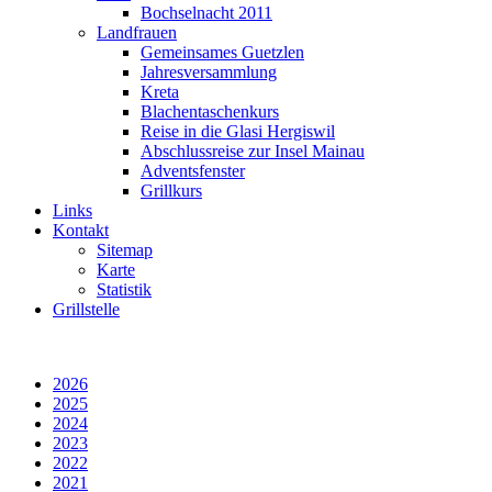
Bochselnacht 2011
Landfrauen
Gemeinsames Guetzlen
Jahresversammlung
Kreta
Blachentaschenkurs
Reise in die Glasi Hergiswil
Abschlussreise zur Insel Mainau
Adventsfenster
Grillkurs
Links
Kontakt
Sitemap
Karte
Statistik
Grillstelle
2026
2025
2024
2023
2022
2021