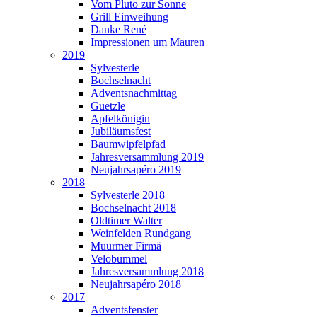
Vom Pluto zur Sonne
Grill Einweihung
Danke René
Impressionen um Mauren
2019
Sylvesterle
Bochselnacht
Adventsnachmittag
Guetzle
Apfelkönigin
Jubiläumsfest
Baumwipfelpfad
Jahresversammlung 2019
Neujahrsapéro 2019
2018
Sylvesterle 2018
Bochselnacht 2018
Oldtimer Walter
Weinfelden Rundgang
Muurmer Firmä
Velobummel
Jahresversammlung 2018
Neujahrsapéro 2018
2017
Adventsfenster