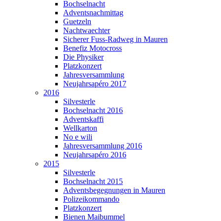
Bochselnacht
Adventsnachmittag
Guetzeln
Nachtwaechter
Sicherer Fuss-Radweg in Mauren
Benefiz Motocross
Die Physiker
Platzkonzert
Jahresversammlung
Neujahrsapéro 2017
2016
Silvesterle
Bochselnacht 2016
Adventskaffi
Wellkarton
No e wili
Jahresversammlung 2016
Neujahrsapéro 2016
2015
Silvesterle
Bochselnacht 2015
Adventsbegegnungen in Mauren
Polizeikommando
Platzkonzert
Bienen Maibummel