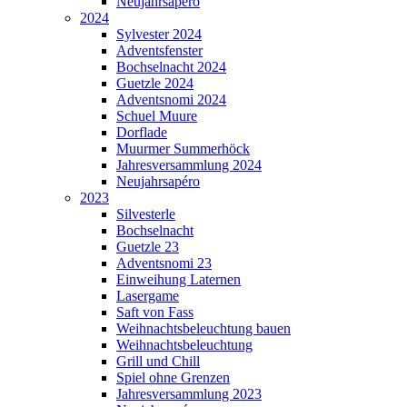
Neujahrsapéro
2024
Sylvester 2024
Adventsfenster
Bochselnacht 2024
Guetzle 2024
Adventsnomi 2024
Schuel Muure
Dorflade
Muurmer Summerhöck
Jahresversammlung 2024
Neujahrsapéro
2023
Silvesterle
Bochselnacht
Guetzle 23
Adventsnomi 23
Einweihung Laternen
Lasergame
Saft von Fass
Weihnachtsbeleuchtung bauen
Weihnachtsbeleuchtung
Grill und Chill
Spiel ohne Grenzen
Jahresversammlung 2023