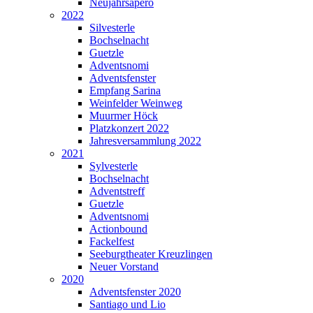
Neujahrsapéro
2022
Silvesterle
Bochselnacht
Guetzle
Adventsnomi
Adventsfenster
Empfang Sarina
Weinfelder Weinweg
Muurmer Höck
Platzkonzert 2022
Jahresversammlung 2022
2021
Sylvesterle
Bochselnacht
Adventstreff
Guetzle
Adventsnomi
Actionbound
Fackelfest
Seeburgtheater Kreuzlingen
Neuer Vorstand
2020
Adventsfenster 2020
Santiago und Lio