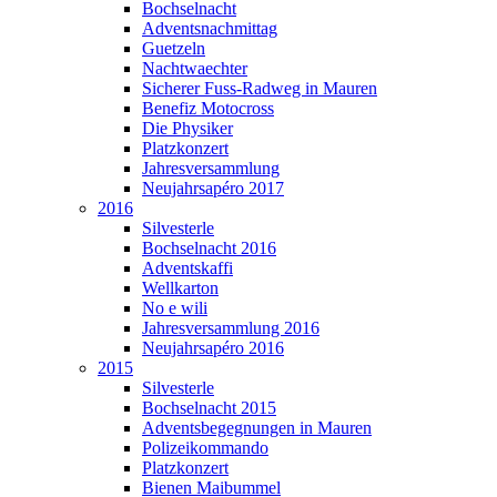
Bochselnacht
Adventsnachmittag
Guetzeln
Nachtwaechter
Sicherer Fuss-Radweg in Mauren
Benefiz Motocross
Die Physiker
Platzkonzert
Jahresversammlung
Neujahrsapéro 2017
2016
Silvesterle
Bochselnacht 2016
Adventskaffi
Wellkarton
No e wili
Jahresversammlung 2016
Neujahrsapéro 2016
2015
Silvesterle
Bochselnacht 2015
Adventsbegegnungen in Mauren
Polizeikommando
Platzkonzert
Bienen Maibummel