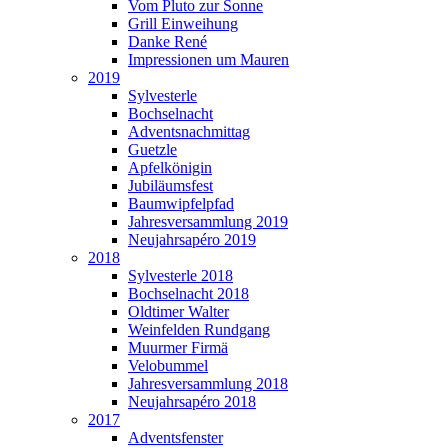
Vom Pluto zur Sonne
Grill Einweihung
Danke René
Impressionen um Mauren
2019
Sylvesterle
Bochselnacht
Adventsnachmittag
Guetzle
Apfelkönigin
Jubiläumsfest
Baumwipfelpfad
Jahresversammlung 2019
Neujahrsapéro 2019
2018
Sylvesterle 2018
Bochselnacht 2018
Oldtimer Walter
Weinfelden Rundgang
Muurmer Firmä
Velobummel
Jahresversammlung 2018
Neujahrsapéro 2018
2017
Adventsfenster