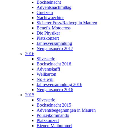
Bochselnacht
Adventsnachmittag
Guetzeln
Nachtwaechter
Sicherer Fuss-Radweg in Mauren
Benefiz Motocross
Die Physiker
Platzkonzert
Jahresversammlung
Neujahrsapéro 2017
2016
Silvesterle
Bochselnacht 2016
Adventskaffi
Wellkarton
No e wili
Jahresversammlung 2016
Neujahrsapéro 2016
2015
Silvesterle
Bochselnacht 2015
Adventsbegegnungen in Mauren
Polizeikommando
Platzkonzert
Bienen Maibummel