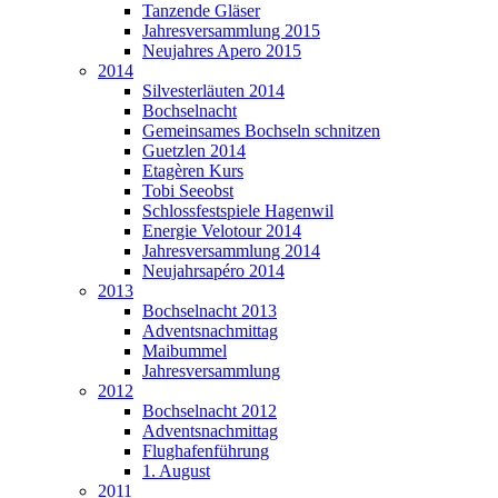
Tanzende Gläser
Jahresversammlung 2015
Neujahres Apero 2015
2014
Silvesterläuten 2014
Bochselnacht
Gemeinsames Bochseln schnitzen
Guetzlen 2014
Etagèren Kurs
Tobi Seeobst
Schlossfestspiele Hagenwil
Energie Velotour 2014
Jahresversammlung 2014
Neujahrsapéro 2014
2013
Bochselnacht 2013
Adventsnachmittag
Maibummel
Jahresversammlung
2012
Bochselnacht 2012
Adventsnachmittag
Flughafenführung
1. August
2011