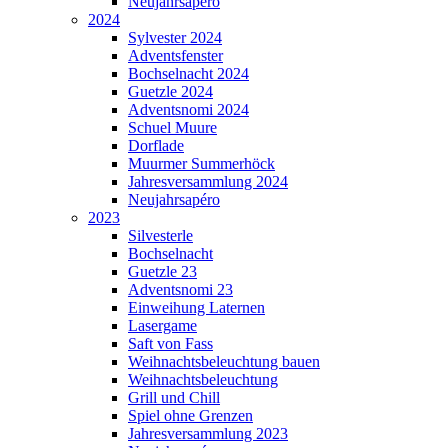
Neujahrsapéro
2024
Sylvester 2024
Adventsfenster
Bochselnacht 2024
Guetzle 2024
Adventsnomi 2024
Schuel Muure
Dorflade
Muurmer Summerhöck
Jahresversammlung 2024
Neujahrsapéro
2023
Silvesterle
Bochselnacht
Guetzle 23
Adventsnomi 23
Einweihung Laternen
Lasergame
Saft von Fass
Weihnachtsbeleuchtung bauen
Weihnachtsbeleuchtung
Grill und Chill
Spiel ohne Grenzen
Jahresversammlung 2023