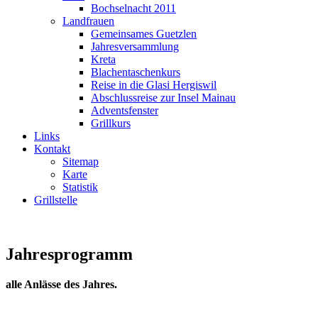
Bochselnacht 2011
Landfrauen
Gemeinsames Guetzlen
Jahresversammlung
Kreta
Blachentaschenkurs
Reise in die Glasi Hergiswil
Abschlussreise zur Insel Mainau
Adventsfenster
Grillkurs
Links
Kontakt
Sitemap
Karte
Statistik
Grillstelle
Jahresprogramm
alle Anlässe des Jahres.