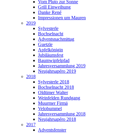
Vom Pluto zur Sonne
Grill Einweihung
Danke René
Impressionen um Mauren
2019
Sylvesterle
Bochselnacht
Adventsnachmittag
Guetzle
Apfelkönigin
Jubiläumsfest
Baumwipfelpfad
Jahresversammlung 2019
Neujahrsapéro 2019
2018
Sylvesterle 2018
Bochselnacht 2018
Oldtimer Walter
Weinfelden Rundgang
Muurmer Firmä
Velobummel
Jahresversammlung 2018
Neujahrsapéro 2018
2017
Adventsfenster