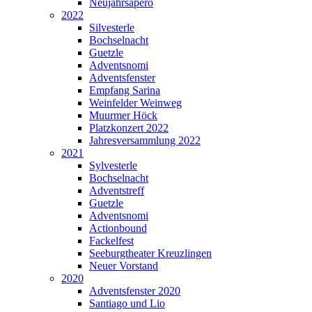
Neujahrsapéro
2022
Silvesterle
Bochselnacht
Guetzle
Adventsnomi
Adventsfenster
Empfang Sarina
Weinfelder Weinweg
Muurmer Höck
Platzkonzert 2022
Jahresversammlung 2022
2021
Sylvesterle
Bochselnacht
Adventstreff
Guetzle
Adventsnomi
Actionbound
Fackelfest
Seeburgtheater Kreuzlingen
Neuer Vorstand
2020
Adventsfenster 2020
Santiago und Lio