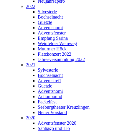
Neujahrsapéro
2022
Silvesterle
Bochselnacht
Guetzle
Adventsnomi
Adventsfenster
Empfang Sarina
Weinfelder Weinweg
Muurmer Höck
Platzkonzert 2022
Jahresversammlung 2022
2021
Sylvesterle
Bochselnacht
Adventstreff
Guetzle
Adventsnomi
Actionbound
Fackelfest
Seeburgtheater Kreuzlingen
Neuer Vorstand
2020
Adventsfenster 2020
Santiago und Lio