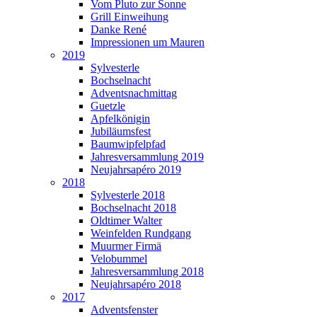
Vom Pluto zur Sonne
Grill Einweihung
Danke René
Impressionen um Mauren
2019
Sylvesterle
Bochselnacht
Adventsnachmittag
Guetzle
Apfelkönigin
Jubiläumsfest
Baumwipfelpfad
Jahresversammlung 2019
Neujahrsapéro 2019
2018
Sylvesterle 2018
Bochselnacht 2018
Oldtimer Walter
Weinfelden Rundgang
Muurmer Firmä
Velobummel
Jahresversammlung 2018
Neujahrsapéro 2018
2017
Adventsfenster