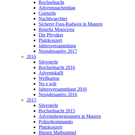
Bochselnacht
Adventsnachmittag
Guetzeln
Nachtwaechter
Sicherer Fuss-Radweg in Mauren
Benefiz Motocross
Die Physiker
Platzkonzert
Jahresversammlung
Neujahrsapéro 2017
2016
Silvesterle
Bochselnacht 2016
Adventskaffi
Wellkarton
No e wili
Jahresversammlung 2016
Neujahrsapéro 2016
2015
Silvesterle
Bochselnacht 2015
Adventsbegegnungen in Mauren
Polizeikommando
Platzkonzert
Bienen Maibummel